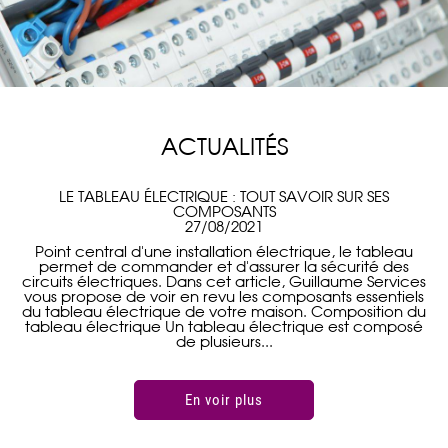
ACTUALITÉS
ACTUALITÉS
PROMOTION CAMÉRA DE VIDÉOSURVEILLANCE
LE TABLEAU ÉLECTRIQUE : TOUT SAVOIR SUR SES
NETATMO LEGRAND VALENCIENNES
COMPOSANTS
10/05/2021
27/08/2021
Chers clients, Jusqu'a la fin de l'année, je vous propose
Point central d'une installation électrique, le tableau
l'alarme Netatmo LEGRAND comprenant : 1 caméra
permet de commander et d'assurer la sécurité des
circuits électriques. Dans cet article, Guillaume Services
intérieure intelligente avec reconnaissance faciale et
alerte sur votre smartphone. 1 caméra extérieure avec
vous propose de voir en revu les composants essentiels
du tableau électrique de votre maison. Composition du
sirène 150db et spot. 1 sirène intérieure intelligente
tableau électrique Un tableau électrique est composé
110db. 3 détecteurs d'ouverture...
de plusieurs...
En voir plus
En voir plus