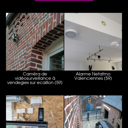
Caméra de
Alarme Netatmo
vidéosurveillance à
Valenciennes (59)
vendegies sur ecaillon (59)