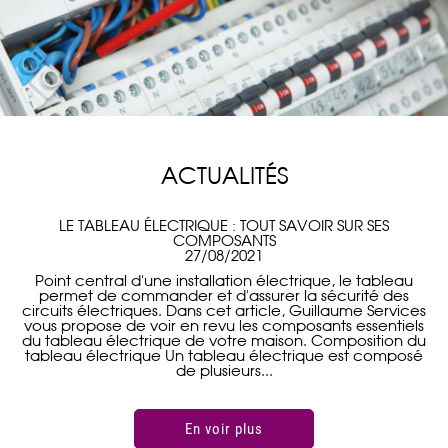
ACTUALITÉS
ACTUALITÉS
PROMOTION CAMÉRA DE VIDÉOSURVEILLANCE
LE TABLEAU ÉLECTRIQUE : TOUT SAVOIR SUR SES
NETATMO LEGRAND VALENCIENNES
COMPOSANTS
10/05/2021
27/08/2021
Chers clients, Jusqu'a la fin de l'année, je vous propose
Point central d'une installation électrique, le tableau
l'alarme Netatmo LEGRAND comprenant : 1 caméra
permet de commander et d'assurer la sécurité des
circuits électriques. Dans cet article, Guillaume Services
intérieure intelligente avec reconnaissance faciale et
alerte sur votre smartphone. 1 caméra extérieure avec
vous propose de voir en revu les composants essentiels
du tableau électrique de votre maison. Composition du
sirène 150db et spot. 1 sirène intérieure intelligente
tableau électrique Un tableau électrique est composé
110db. 3 détecteurs d'ouverture...
de plusieurs...
En voir plus
En voir plus